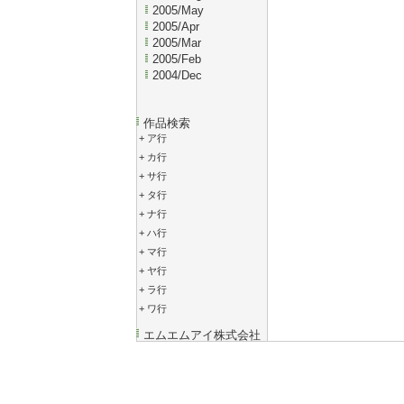
2005/May
2005/Apr
2005/Mar
2005/Feb
2004/Dec
作品検索
+
ア行
+
カ行
+
サ行
+
タ行
+
ナ行
+
ハ行
+
マ行
+
ヤ行
+
ラ行
+
ワ行
エムエムアイ株式会社