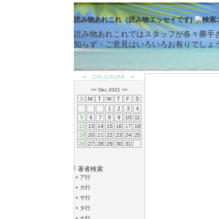
読み物あれこれ（読み物エッセイです)
読み物あれこれではスタッフが各々勝手
知らず・ご意見はいろいろお有りでしょ
Dec.2021
S
M
T
W
T
F
S
1
2
3
4
5
6
7
8
9
10
11
12
13
14
15
16
17
18
19
20
21
22
23
24
25
26
27
28
29
30
31
著者検索
+
ア行
+
カ行
+
サ行
+
タ行
+
ナ行