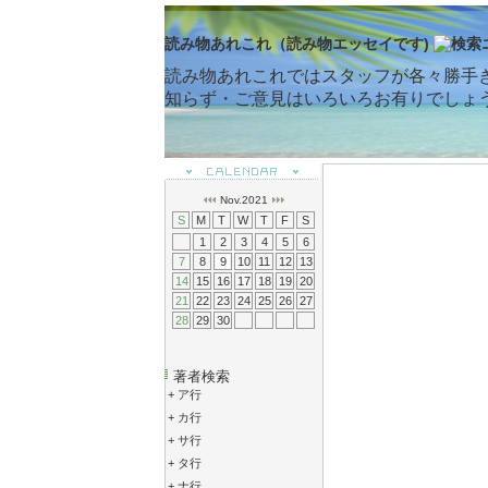
読み物あれこれ（読み物エッセイです)
読み物あれこれではスタッフが各々勝手
知らず・ご意見はいろいろお有りでしょ
Nov.2021
S
M
T
W
T
F
S
1
2
3
4
5
6
7
8
9
10
11
12
13
14
15
16
17
18
19
20
21
22
23
24
25
26
27
28
29
30
著者検索
+
ア行
+
カ行
+
サ行
+
タ行
+
ナ行