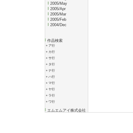
2005/May
2005/Apr
2005/Mar
2005/Feb
2004/Dec
作品検索
+
ア行
+
カ行
+
サ行
+
タ行
+
ナ行
+
ハ行
+
マ行
+
ヤ行
+
ラ行
+
ワ行
エムエムアイ株式会社