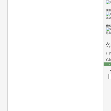
注染
高級
個性
彩遊
Def
さ
引
Ya