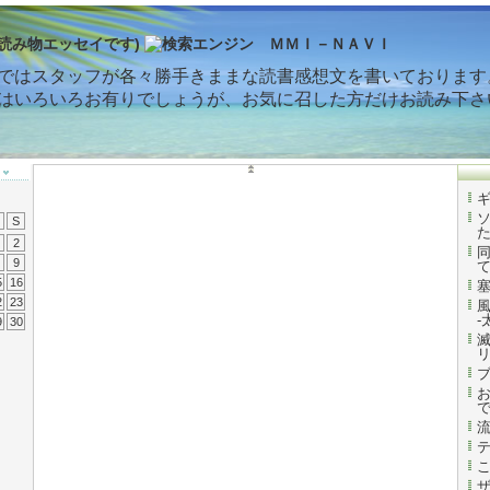
読み物エッセイです)
ではスタッフが各々勝手きままな読書感想文を書いております
はいろいろお有りでしょうが、お気に召した方だけお読み下さ
S
2
9
5
16
2
23
-
9
30