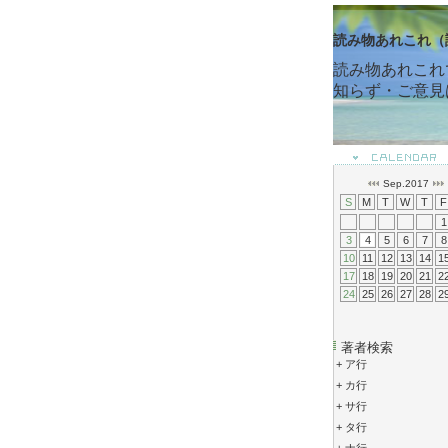
読み物あれこれ（
読み物あれこれ
知らず・ご意見
Sep.2017
S
M
T
W
T
F
1
3
4
5
6
7
8
10
11
12
13
14
1
17
18
19
20
21
2
24
25
26
27
28
2
著者検索
+
ア行
+
カ行
+
サ行
+
タ行