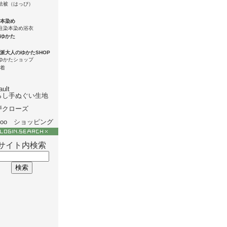
本染め
ゆかた
派大人のゆかたSHOP
着
ault
らし手ぬぐい生地
戸クローズ
hoo ショッピング
サイト内検索