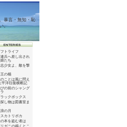
。暴言・無知・恥
い。
ギフトライフ
ソ連兵へ差し出され
た娘たち
同志少女よ、敵を撃
て
塞王の楯
風のことは風に問え
太平洋往復横断記
滅びの前のシャング
リラ
ブラックボックス
お探し物は図書室ま
で
流浪の月
テスカトリポカ
この本を盗む者は
ザリガニの鳴くとこ