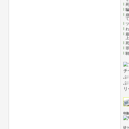
印染
はっ