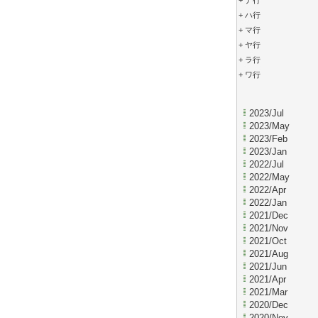
+
ナ行
+
ハ行
+
マ行
+
ヤ行
+
ラ行
+
ワ行
2023/Jul
2023/May
2023/Feb
2023/Jan
2022/Jul
2022/May
2022/Apr
2022/Jan
2021/Dec
2021/Nov
2021/Oct
2021/Aug
2021/Jun
2021/Apr
2021/Mar
2020/Dec
2020/Nov