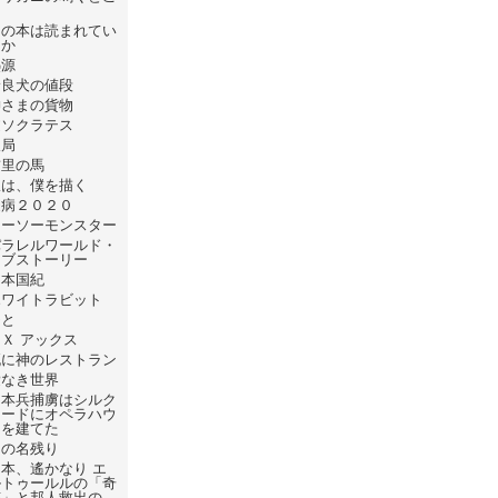
ろ
あの本は読まれてい
るか
熱源
野良犬の値段
神さまの貨物
逆ソクラテス
破局
首里の馬
線は、僕を描く
疫病２０２０
シーソーモンスター
パラレルワールド・
ラブストーリー
日本国紀
ホワイトラビット
ひと
Ｘ アックス
死に神のレストラン
愛なき世界
日本兵捕虜はシルク
ロードにオペラハウ
スを建てた
日の名残り
本、遙かなり エ
ルトゥールルの「奇
跡」と邦人救出の