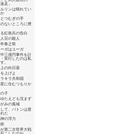
「迷走」
ベルリンは晴れてい
るか
ひとつむぎの手
火のないところに煙
は
ある紅衛兵の告白
屍人荘の殺人
元年春之祭
フーガはユーガ
府中三億円事件を計
画・実行したのは私
です。
盤上の向日葵
錨を上げよ
キラキラ共和国
火星に住むつもりか
い
星の子
たゆたえども沈まず
かがみの孤城
そして、バトンは渡
された
死神の浮力
呪術
誰が第二次世界大戦
を起こしたのか