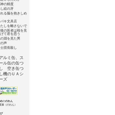
死神の精度
騙し絵の牙
崩れる脳を抱きしめ
て
ツバキ文具店
わたしを離さないで
最後の医者は桜を見
上げて君を思う
死の淵を見た男
罪の声
騎士団長殺し
め
の
のれん
ぴ