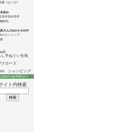
本染め
ゆかた
派大人のゆかたSHOP
着
ault
らし手ぬぐい生地
戸クローズ
hoo ショッピング
サイト内検索