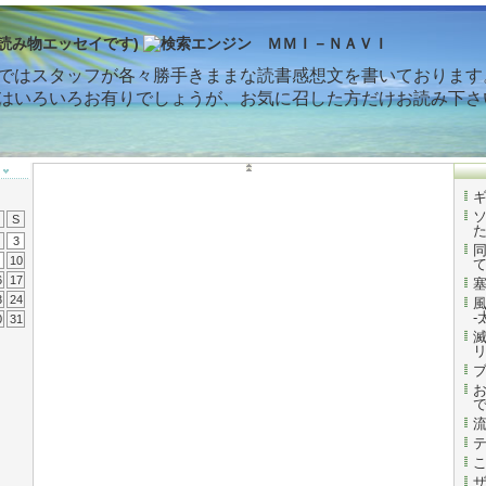
読み物エッセイです)
ではスタッフが各々勝手きままな読書感想文を書いております
はいろいろお有りでしょうが、お気に召した方だけお読み下さ
S
3
10
6
17
3
24
-
0
31