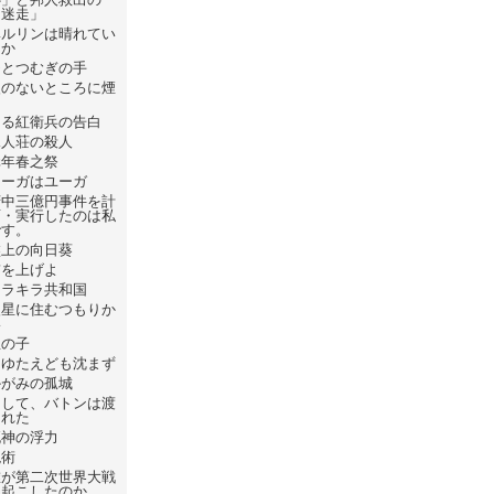
「迷走」
ベルリンは晴れてい
るか
ひとつむぎの手
火のないところに煙
は
ある紅衛兵の告白
屍人荘の殺人
元年春之祭
フーガはユーガ
府中三億円事件を計
画・実行したのは私
です。
盤上の向日葵
錨を上げよ
キラキラ共和国
火星に住むつもりか
い
星の子
たゆたえども沈まず
かがみの孤城
そして、バトンは渡
された
死神の浮力
呪術
誰が第二次世界大戦
を起こしたのか