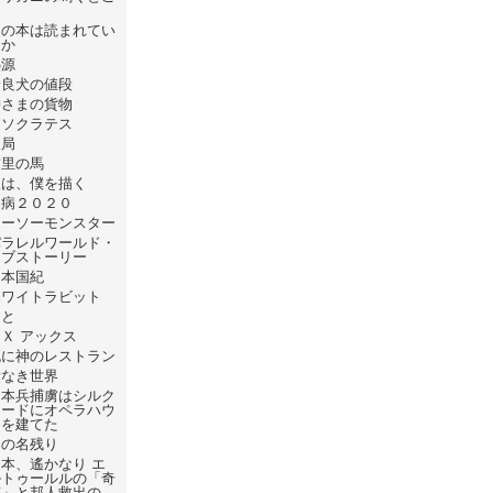
ろ
あの本は読まれてい
るか
熱源
野良犬の値段
神さまの貨物
逆ソクラテス
破局
首里の馬
線は、僕を描く
疫病２０２０
シーソーモンスター
パラレルワールド・
ラブストーリー
日本国紀
ホワイトラビット
ひと
Ｘ アックス
死に神のレストラン
愛なき世界
日本兵捕虜はシルク
ロードにオペラハウ
スを建てた
日の名残り
本、遙かなり エ
ルトゥールルの「奇
跡」と邦人救出の