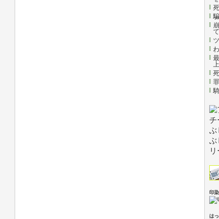
印染
はっ