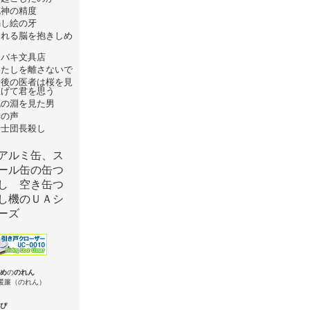
死神の精度
騙し絵の牙
崩れる脳を抱きしめ
て
ツバキ文具店
わたしを離さないで
最後の医者は桜を見
上げて君を思う
死の淵を見た男
罪の声
騎士団長殺し
め
の
のれん
ぴ