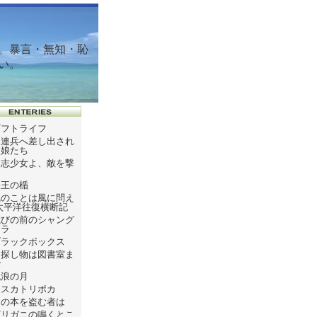
。暴言・無知・恥
い。
ギフトライフ
ソ連兵へ差し出され
た娘たち
同志少女よ、敵を撃
て
塞王の楯
風のことは風に問え
太平洋往復横断記
滅びの前のシャング
リラ
ブラックボックス
お探し物は図書室ま
で
流浪の月
テスカトリポカ
この本を盗む者は
ザリガニの鳴くとこ