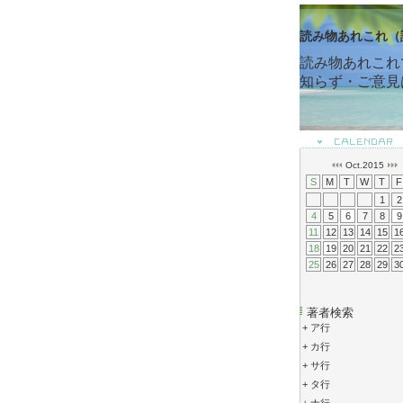
読み物あれこれ（
読み物あれこれ
知らず・ご意見
Oct.2015
S
M
T
W
T
F
1
2
4
5
6
7
8
9
11
12
13
14
15
1
18
19
20
21
22
2
25
26
27
28
29
3
著者検索
+
ア行
+
カ行
+
サ行
+
タ行