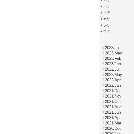
+
ナ行
+
ハ行
+
マ行
+
ヤ行
+
ラ行
+
ワ行
2023/Jul
2023/May
2023/Feb
2023/Jan
2022/Jul
2022/May
2022/Apr
2022/Jan
2021/Dec
2021/Nov
2021/Oct
2021/Aug
2021/Jun
2021/Apr
2021/Mar
2020/Dec
2020/Nov