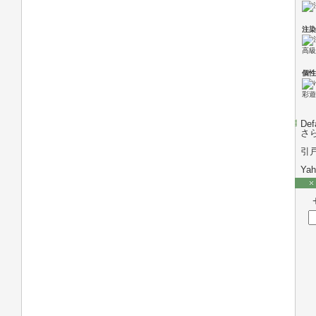
注染
高級
個性
彩遊
Def
さ
引
Ya