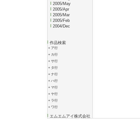
2005/May
2005/Apr
2005/Mar
2005/Feb
2004/Dec
作品検索
+
ア行
+
カ行
+
サ行
+
タ行
+
ナ行
+
ハ行
+
マ行
+
ヤ行
+
ラ行
+
ワ行
エムエムアイ株式会社