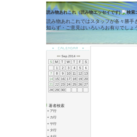
読み物あれこれ（読み物エッセイです)
読み物あれこれではスタッフが各々勝手
知らず・ご意見はいろいろお有りでしょ
Sep.2014
S
M
T
W
T
F
S
1
2
3
4
5
6
7
8
9
10
11
12
13
14
15
16
17
18
19
20
21
22
23
24
25
26
27
28
29
30
著者検索
+
ア行
+
カ行
+
サ行
+
タ行
+
ナ行