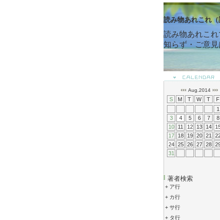
読み物あれこれ（
読み物あれこれ
知らず・ご意見
Aug.2014
S
M
T
W
T
F
1
3
4
5
6
7
8
10
11
12
13
14
1
17
18
19
20
21
2
24
25
26
27
28
2
31
著者検索
+
ア行
+
カ行
+
サ行
+
タ行