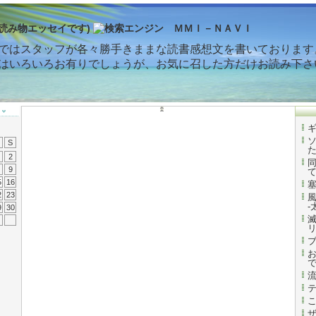
読み物エッセイです)
ではスタッフが各々勝手きままな読書感想文を書いております
はいろいろお有りでしょうが、お気に召した方だけお読み下さ
S
2
9
5
16
2
23
-
9
30