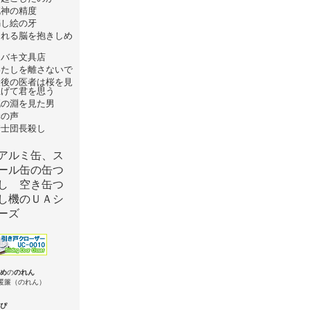
死神の精度
騙し絵の牙
崩れる脳を抱きしめ
て
ツバキ文具店
わたしを離さないで
最後の医者は桜を見
上げて君を思う
死の淵を見た男
罪の声
騎士団長殺し
め
の
のれん
ぴ