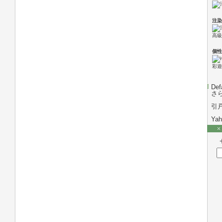
注染
高級
個性
彩遊
Def
さ
引
Ya