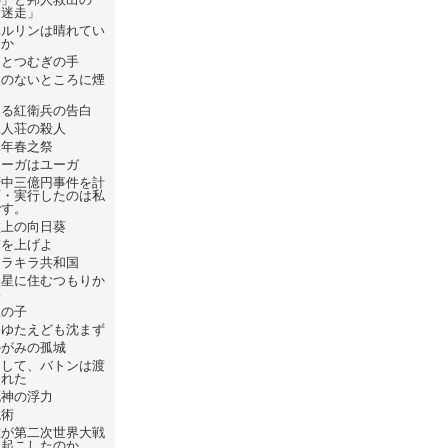
「迷走」
ベルリンは晴れてい
るか
ひとつむぎの手
火のないところに煙
は
ある紅衛兵の告白
屍人荘の殺人
元年春之祭
フーガはユーガ
府中三億円事件を計
画・実行したのは私
です。
盤上の向日葵
錨を上げよ
キラキラ共和国
火星に住むつもりか
い
星の子
たゆたえども沈まず
かがみの孤城
そして、バトンは渡
された
死神の浮力
呪術
誰が第二次世界大戦
を起こしたのか