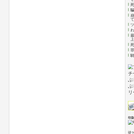
印染
はっ