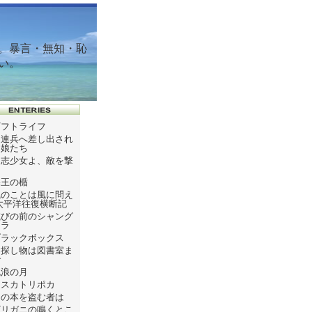
。暴言・無知・恥
い。
ギフトライフ
ソ連兵へ差し出され
た娘たち
同志少女よ、敵を撃
て
塞王の楯
風のことは風に問え
太平洋往復横断記
滅びの前のシャング
リラ
ブラックボックス
お探し物は図書室ま
で
流浪の月
テスカトリポカ
この本を盗む者は
ザリガニの鳴くとこ