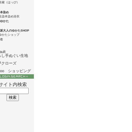
本染め
ゆかた
派大人のゆかたSHOP
着
ault
らし手ぬぐい生地
戸クローズ
hoo ショッピング
サイト内検索