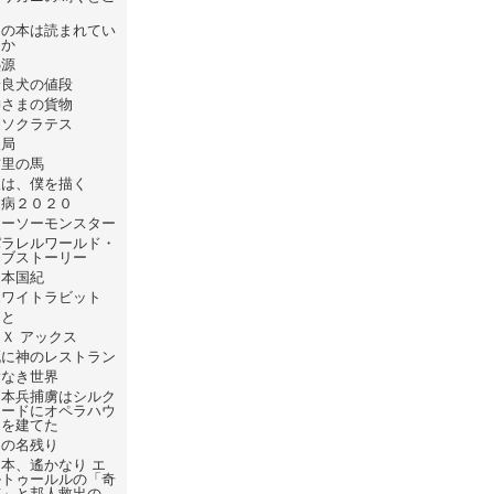
ろ
あの本は読まれてい
るか
熱源
野良犬の値段
神さまの貨物
逆ソクラテス
破局
首里の馬
線は、僕を描く
疫病２０２０
シーソーモンスター
パラレルワールド・
ラブストーリー
日本国紀
ホワイトラビット
ひと
Ｘ アックス
死に神のレストラン
愛なき世界
日本兵捕虜はシルク
ロードにオペラハウ
スを建てた
日の名残り
本、遙かなり エ
ルトゥールルの「奇
跡」と邦人救出の