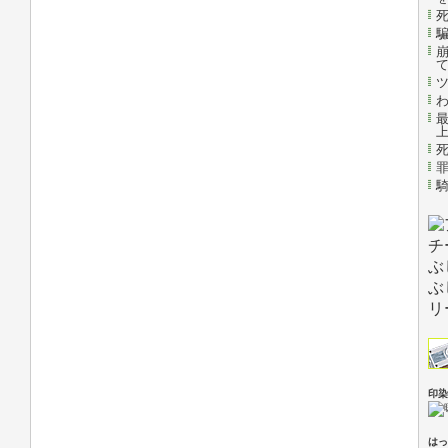
印染
はっ