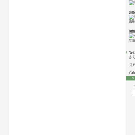
注染
高級
個性
彩遊
Def
さ
引
Ya