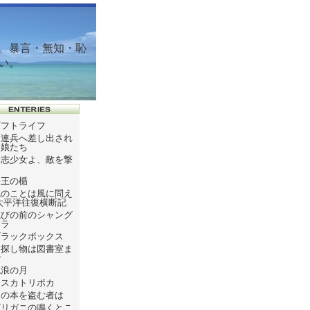
。暴言・無知・恥
い。
ギフトライフ
ソ連兵へ差し出され
た娘たち
同志少女よ、敵を撃
て
塞王の楯
風のことは風に問え
太平洋往復横断記
滅びの前のシャング
リラ
ブラックボックス
お探し物は図書室ま
で
流浪の月
テスカトリポカ
この本を盗む者は
ザリガニの鳴くとこ