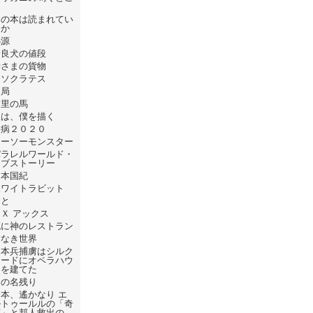
ろ
あの本は読まれてい
るか
熱源
野良犬の値段
神さまの貨物
逆ソクラテス
破局
首里の馬
線は、僕を描く
疫病２０２０
シーソーモンスター
パラレルワールド・
ラブストーリー
日本国紀
ホワイトラビット
ひと
Ｘ アックス
死に神のレストラン
愛なき世界
日本兵捕虜はシルク
ロードにオペラハウ
スを建てた
日の名残り
本、遙かなり エ
ルトゥールルの「奇
跡」と邦人救出の