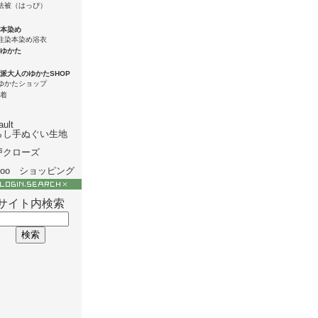
本染め
ゆかた
派大人のゆかたSHOP
着
ault
らし手ぬぐい生地
戸クローズ
hoo ショッピング
サイト内検索