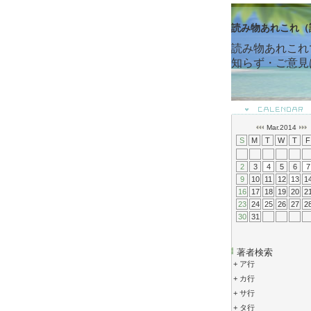
読み物あれこれ（
読み物あれこれ
知らず・ご意見
Mar.2014
S
M
T
W
T
F
2
3
4
5
6
7
9
10
11
12
13
1
16
17
18
19
20
2
23
24
25
26
27
2
30
31
著者検索
+
ア行
+
カ行
+
サ行
+
タ行