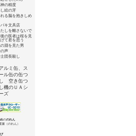
死神の精度
騙し絵の牙
崩れる脳を抱きしめ
て
ツバキ文具店
わたしを離さないで
最後の医者は桜を見
上げて君を思う
死の淵を見た男
罪の声
騎士団長殺し
め
の
のれん
ぴ