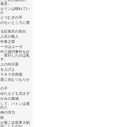
「迷走」
ベルリンは晴れてい
るか
ひとつむぎの手
火のないところに煙
は
ある紅衛兵の告白
屍人荘の殺人
元年春之祭
フーガはユーガ
府中三億円事件を計
画・実行したのは私
です。
盤上の向日葵
錨を上げよ
キラキラ共和国
火星に住むつもりか
い
星の子
たゆたえども沈まず
かがみの孤城
そして、バトンは渡
された
死神の浮力
呪術
誰が第二次世界大戦
を起こしたのか