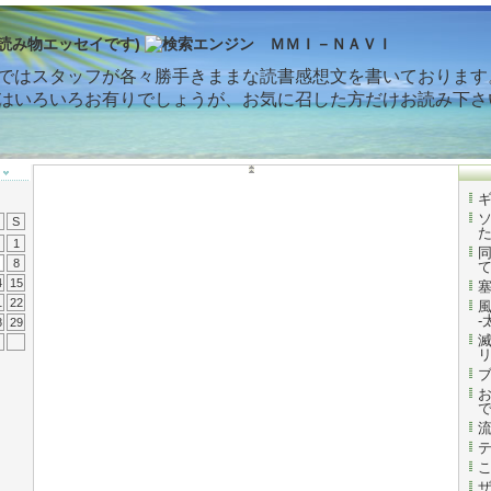
読み物エッセイです)
ではスタッフが各々勝手きままな読書感想文を書いております
はいろいろお有りでしょうが、お気に召した方だけお読み下さ
S
1
8
4
15
1
22
-
8
29