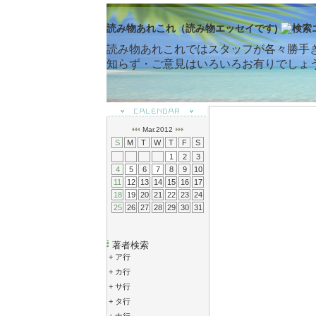
読み物あれこれ（読み物エッセイです)
読み物あれこれではスタッフが各々勝手
知らず・ご意見はいろいろお有りでしょ
Mar.2012
S
M
T
W
T
F
S
1
2
3
4
5
6
7
8
9
10
11
12
13
14
15
16
17
18
19
20
21
22
23
24
25
26
27
28
29
30
31
著者検索
+
ア行
+
カ行
+
サ行
+
タ行