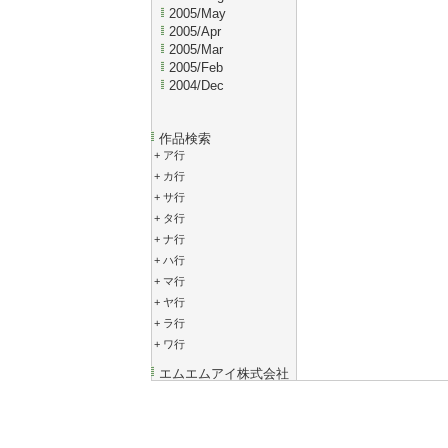
2005/May
2005/Apr
2005/Mar
2005/Feb
2004/Dec
作品検索
+
ア行
+
カ行
+
サ行
+
タ行
+
ナ行
+
ハ行
+
マ行
+
ヤ行
+
ラ行
+
ワ行
エムエムアイ株式会社