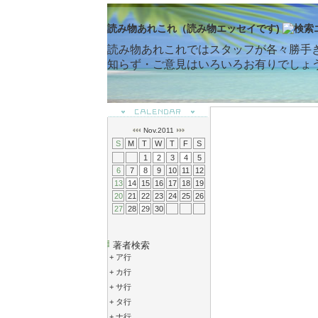
読み物あれこれ（読み物エッセイです)
読み物あれこれではスタッフが各々勝手
知らず・ご意見はいろいろお有りでしょ
Nov.2011
S
M
T
W
T
F
S
1
2
3
4
5
6
7
8
9
10
11
12
13
14
15
16
17
18
19
20
21
22
23
24
25
26
27
28
29
30
著者検索
+
ア行
+
カ行
+
サ行
+
タ行
+
ナ行