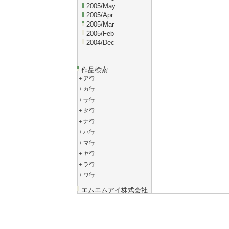
2005/May
2005/Apr
2005/Mar
2005/Feb
2004/Dec
作品検索
+
ア行
+
カ行
+
サ行
+
タ行
+
ナ行
+
ハ行
+
マ行
+
ヤ行
+
ラ行
+
ワ行
エムエムアイ株式会社