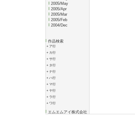
2005/May
2005/Apr
2005/Mar
2005/Feb
2004/Dec
作品検索
+
ア行
+
カ行
+
サ行
+
タ行
+
ナ行
+
ハ行
+
マ行
+
ヤ行
+
ラ行
+
ワ行
エムエムアイ株式会社