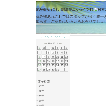
読み物あれこれ（読み物エッセイです)
読み物あれこれではスタッフが各々勝手
知らず・ご意見はいろいろお有りでしょ
Mar.2011
S
M
T
W
T
F
S
1
2
3
4
5
6
7
8
9
10
11
12
13
14
15
16
17
18
19
20
21
22
23
24
25
26
27
28
29
30
31
著者検索
+
ア行
+
カ行
+
サ行
+
タ行
+
ナ行