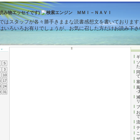
読み物エッセイです)
ではスタッフが各々勝手きままな読書感想文を書いております
はいろいろお有りでしょうが、お気に召した方だけお読み下さ
S
3
10
6
17
3
24
-
0
31