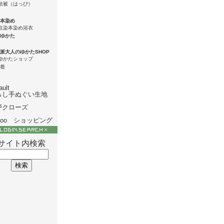
本染め
ゆかた
派大人のゆかたSHOP
着
ault
らし手ぬぐい生地
戸クローズ
hoo ショッピング
サイト内検索