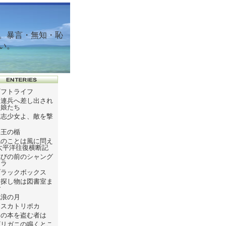
。暴言・無知・恥
い。
ギフトライフ
ソ連兵へ差し出され
た娘たち
同志少女よ、敵を撃
て
塞王の楯
風のことは風に問え
太平洋往復横断記
滅びの前のシャング
リラ
ブラックボックス
お探し物は図書室ま
で
流浪の月
テスカトリポカ
この本を盗む者は
ザリガニの鳴くとこ