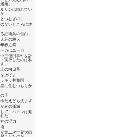
「迷走」
ベルリンは晴れてい
るか
ひとつむぎの手
火のないところに煙
は
ある紅衛兵の告白
屍人荘の殺人
元年春之祭
フーガはユーガ
府中三億円事件を計
画・実行したのは私
です。
盤上の向日葵
錨を上げよ
キラキラ共和国
火星に住むつもりか
い
星の子
たゆたえども沈まず
かがみの孤城
そして、バトンは渡
された
死神の浮力
呪術
誰が第二次世界大戦
を起こしたのか