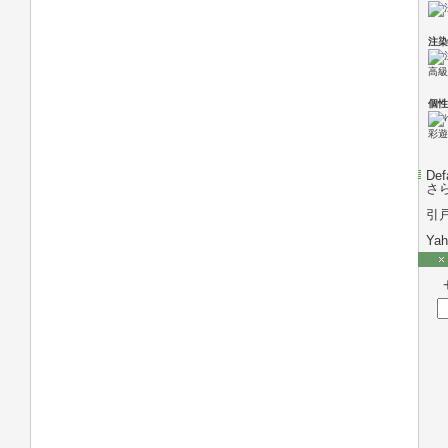
注染
高級
個性
彩遊
Def
さ
引
Ya