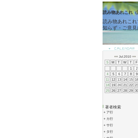
読み物あれこれ（
読み物あれこれ
知らず・ご意見
Jul.2010
S
M
T
W
T
F
1
2
4
5
6
7
8
9
11
12
13
14
15
1
18
19
20
21
22
2
25
26
27
28
29
3
著者検索
+
ア行
+
カ行
+
サ行
+
タ行