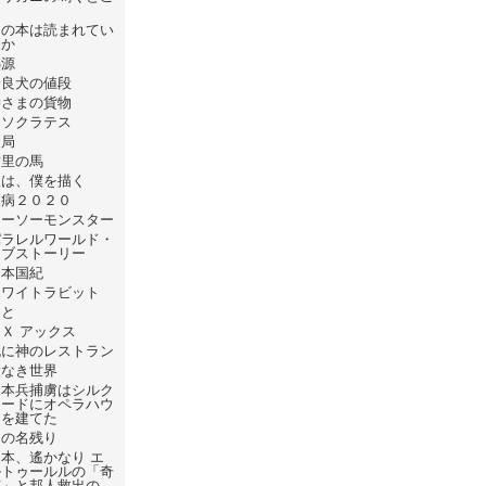
ろ
あの本は読まれてい
るか
熱源
野良犬の値段
神さまの貨物
逆ソクラテス
破局
首里の馬
線は、僕を描く
疫病２０２０
シーソーモンスター
パラレルワールド・
ラブストーリー
日本国紀
ホワイトラビット
ひと
Ｘ アックス
死に神のレストラン
愛なき世界
日本兵捕虜はシルク
ロードにオペラハウ
スを建てた
日の名残り
本、遙かなり エ
ルトゥールルの「奇
跡」と邦人救出の