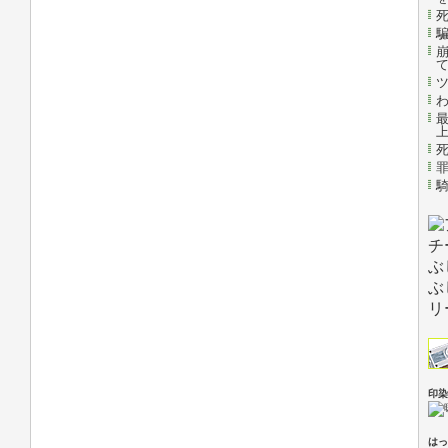
印染
はっ