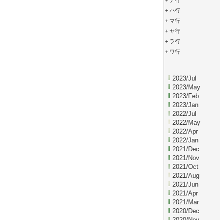
+
ナ行
+
ハ行
+
マ行
+
ヤ行
+
ラ行
+
ワ行
2023/Jul
2023/May
2023/Feb
2023/Jan
2022/Jul
2022/May
2022/Apr
2022/Jan
2021/Dec
2021/Nov
2021/Oct
2021/Aug
2021/Jun
2021/Apr
2021/Mar
2020/Dec
2020/Nov