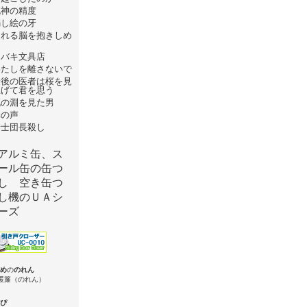
死神の精度
騙し絵の牙
崩れる脳を抱きしめ
て
ツバキ文具店
わたしを離さないで
最後の医者は桜を見
上げて君を思う
死の淵を見た男
罪の声
騎士団長殺し
め
の
のれん
ぴ