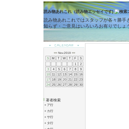
読み物あれこれ（読み物エッセイです)
読み物あれこれではスタッフが各々勝手
知らず・ご意見はいろいろお有りでしょ
Nov.2019
S
M
T
W
T
F
S
1
2
3
4
5
6
7
8
9
10
11
12
13
14
15
16
17
18
19
20
21
22
23
24
25
26
27
28
29
30
著者検索
+
ア行
+
カ行
+
サ行
+
タ行