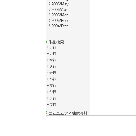
2005/May
2005/Apr
2005/Mar
2005/Feb
2004/Dec
作品検索
+
ア行
+
カ行
+
サ行
+
タ行
+
ナ行
+
ハ行
+
マ行
+
ヤ行
+
ラ行
+
ワ行
エムエムアイ株式会社