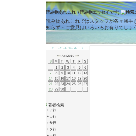
読み物あれこれ（読み物エッセイです)
読み物あれこれではスタッフが各々勝手
知らず・ご意見はいろいろお有りでしょ
Apr.2019
S
M
T
W
T
F
S
1
2
3
4
5
6
7
8
9
10
11
12
13
14
15
16
17
18
19
20
21
22
23
24
25
26
27
28
29
30
著者検索
+
ア行
+
カ行
+
サ行
+
タ行
+
ナ行