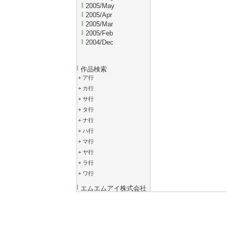
2005/May
2005/Apr
2005/Mar
2005/Feb
2004/Dec
作品検索
+
ア行
+
カ行
+
サ行
+
タ行
+
ナ行
+
ハ行
+
マ行
+
ヤ行
+
ラ行
+
ワ行
エムエムアイ株式会社