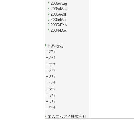
2005/Aug
2005/May
2005/Apr
2005/Mar
2005/Feb
2004/Dec
作品検索
+
ア行
+
カ行
+
サ行
+
タ行
+
ナ行
+
ハ行
+
マ行
+
ヤ行
+
ラ行
+
ワ行
エムエムアイ株式会社