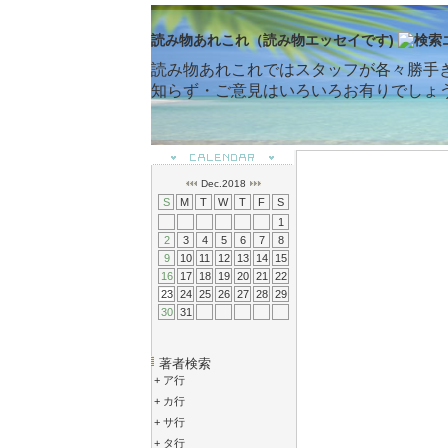
読み物あれこれ（読み物エッセイです)
読み物あれこれではスタッフが各々勝手
知らず・ご意見はいろいろお有りでしょ
Dec.2018
S
M
T
W
T
F
S
1
2
3
4
5
6
7
8
9
10
11
12
13
14
15
16
17
18
19
20
21
22
23
24
25
26
27
28
29
30
31
著者検索
+
ア行
+
カ行
+
サ行
+
タ行