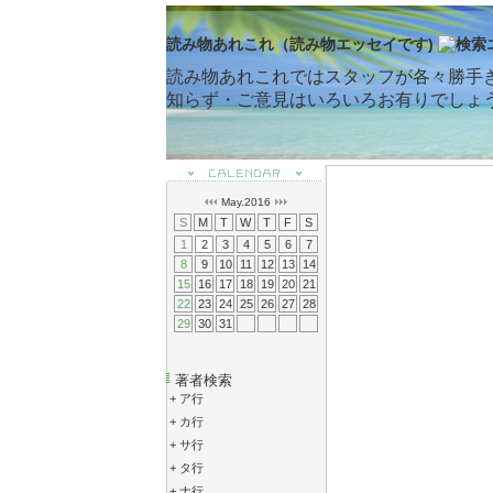
読み物あれこれ（読み物エッセイです)
読み物あれこれではスタッフが各々勝手
知らず・ご意見はいろいろお有りでしょ
May.2016
S
M
T
W
T
F
S
1
2
3
4
5
6
7
8
9
10
11
12
13
14
15
16
17
18
19
20
21
22
23
24
25
26
27
28
29
30
31
著者検索
+
ア行
+
カ行
+
サ行
+
タ行
+
ナ行