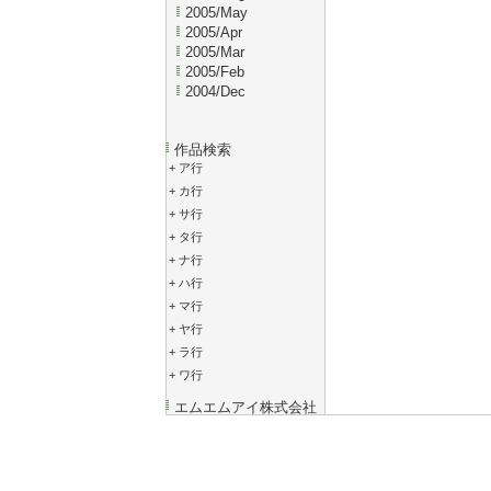
2005/May
2005/Apr
2005/Mar
2005/Feb
2004/Dec
作品検索
+
ア行
+
カ行
+
サ行
+
タ行
+
ナ行
+
ハ行
+
マ行
+
ヤ行
+
ラ行
+
ワ行
エムエムアイ株式会社