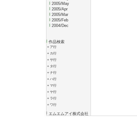
2005/May
2005/Apr
2005/Mar
2005/Feb
2004/Dec
作品検索
+
ア行
+
カ行
+
サ行
+
タ行
+
ナ行
+
ハ行
+
マ行
+
ヤ行
+
ラ行
+
ワ行
エムエムアイ株式会社