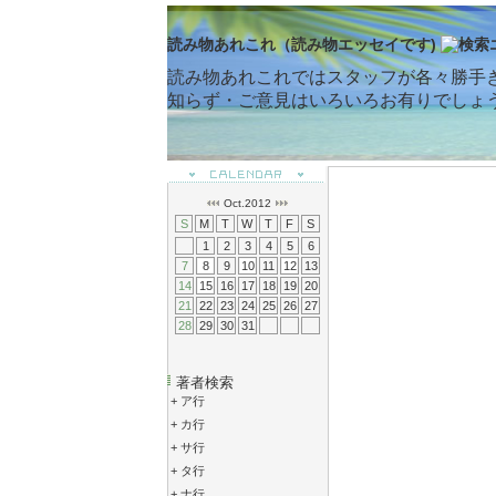
読み物あれこれ（読み物エッセイです)
読み物あれこれではスタッフが各々勝手
知らず・ご意見はいろいろお有りでしょ
Oct.2012
S
M
T
W
T
F
S
1
2
3
4
5
6
7
8
9
10
11
12
13
14
15
16
17
18
19
20
21
22
23
24
25
26
27
28
29
30
31
著者検索
+
ア行
+
カ行
+
サ行
+
タ行
+
ナ行