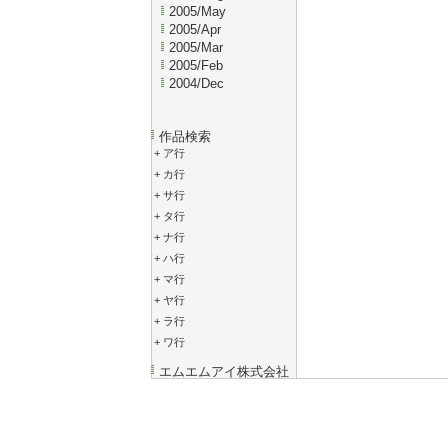
2005/May
2005/Apr
2005/Mar
2005/Feb
2004/Dec
作品検索
+
ア行
+
カ行
+
サ行
+
タ行
+
ナ行
+
ハ行
+
マ行
+
ヤ行
+
ラ行
+
ワ行
エムエムアイ株式会社