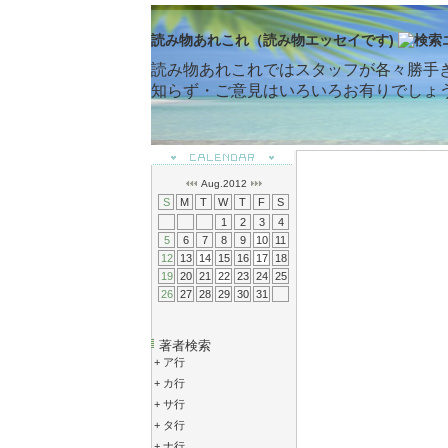
読み物あれこれ（読み物エッセイです)
読み物あれこれではスタッフが各々勝手
知らず・ご意見はいろいろお有りでしょ
Aug.2012
S
M
T
W
T
F
S
1
2
3
4
5
6
7
8
9
10
11
12
13
14
15
16
17
18
19
20
21
22
23
24
25
26
27
28
29
30
31
著者検索
+
ア行
+
カ行
+
サ行
+
タ行
+
ナ行