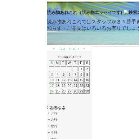
読み物あれこれ（読み物エッセイです)
読み物あれこれではスタッフが各々勝手
知らず・ご意見はいろいろお有りでしょ
Jun.2012
S
M
T
W
T
F
S
1
2
3
4
5
6
7
8
9
10
11
12
13
14
15
16
17
18
19
20
21
22
23
24
25
26
27
28
29
30
著者検索
+
ア行
+
カ行
+
サ行
+
タ行