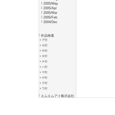
2005/May
2005/Apr
2005/Mar
2005/Feb
2004/Dec
作品検索
+
ア行
+
カ行
+
サ行
+
タ行
+
ナ行
+
ハ行
+
マ行
+
ヤ行
+
ラ行
+
ワ行
エムエムアイ株式会社