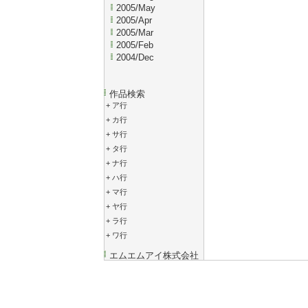
2005/May
2005/Apr
2005/Mar
2005/Feb
2004/Dec
作品検索
+
ア行
+
カ行
+
サ行
+
タ行
+
ナ行
+
ハ行
+
マ行
+
ヤ行
+
ラ行
+
ワ行
エムエムアイ株式会社