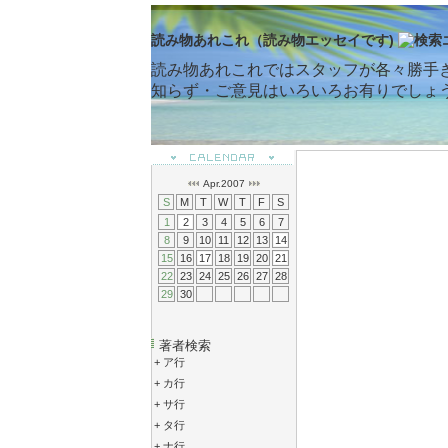
読み物あれこれ（読み物エッセイです)
読み物あれこれではスタッフが各々勝手
知らず・ご意見はいろいろお有りでしょ
Apr.2007
S
M
T
W
T
F
S
1
2
3
4
5
6
7
8
9
10
11
12
13
14
15
16
17
18
19
20
21
22
23
24
25
26
27
28
29
30
著者検索
+
ア行
+
カ行
+
サ行
+
タ行
+
ナ行