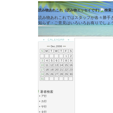
読み物あれこれ（読み物エッセイです)
読み物あれこれではスタッフが各々勝手
知らず・ご意見はいろいろお有りでしょ
Dec.2006
S
M
T
W
T
F
S
1
2
3
4
5
6
7
8
9
10
11
12
13
14
15
16
17
18
19
20
21
22
23
24
25
26
27
28
29
30
31
著者検索
+
ア行
+
カ行
+
サ行
+
タ行