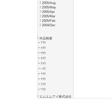
2005/Aug
2005/May
2005/Apr
2005/Mar
2005/Feb
2004/Dec
作品検索
+
ア行
+
カ行
+
サ行
+
タ行
+
ナ行
+
ハ行
+
マ行
+
ヤ行
+
ラ行
+
ワ行
エムエムアイ株式会社