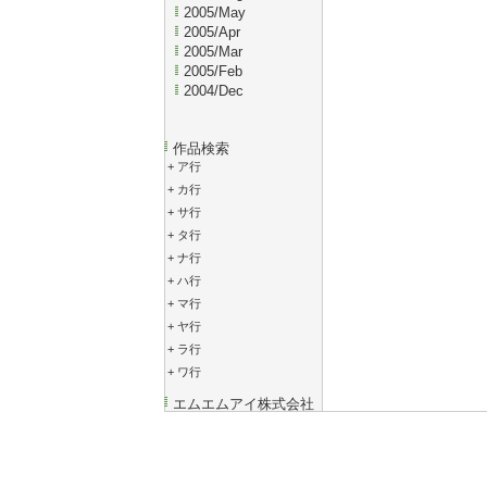
2005/May
2005/Apr
2005/Mar
2005/Feb
2004/Dec
作品検索
+
ア行
+
カ行
+
サ行
+
タ行
+
ナ行
+
ハ行
+
マ行
+
ヤ行
+
ラ行
+
ワ行
エムエムアイ株式会社