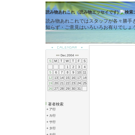
読み物あれこれ（読み物エッセイです)
読み物あれこれではスタッフが各々勝手
知らず・ご意見はいろいろお有りでしょ
Dec.2004
S
M
T
W
T
F
S
1
2
3
4
5
6
7
8
9
10
11
12
13
14
15
16
17
18
19
20
21
22
23
24
25
26
27
28
29
30
31
著者検索
+
ア行
+
カ行
+
サ行
+
タ行
+
ナ行