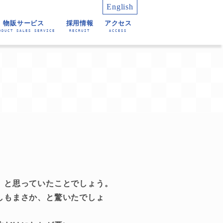
English
物販サービス
採用情報
アクセス
ODUCT SALES SERVICE
RECRUIT
ACCESS
育・教育アプリケーショ
業務（winactor等）
育アプリケーション
RoboTANGO）
生産管理 SPiCS
（JobAuto）
ン
、と思っていたことでしょう。
しもまさか、と驚いたでしょ