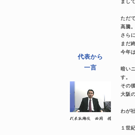
まし
ただ
高騰
さら
まだ
今年
代表から
一言
暗い
す。
その
大阪
わが
１世