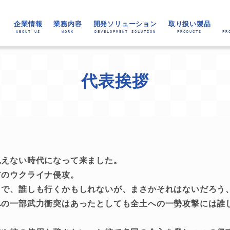
企業情報
業務内容
開発ソリューション
取り扱い製品
ABOUT US
WORK
DEVELOPMENT SOLUTION
PRODUCTS
PR
個人情報保護方針
個人情報の取扱い
会社概要
会社沿革
所属団体
経営理念
代表挨拶
WEBサイト構築・販促関連業務
認証等
業務システムの構築
ネットワークの構築
多層商流対応 BtoB WEB受発注システム
ABOUT US
入出金明細自動仕訳システム
販売管理システム Ex-Order
ホームページ作成サービス
EC-SHOP構築サービス
MMI-AI-OCR
園児・児童向け知
RPAシナリオ作成
外国人向け教
RPAツール（
Tier1向け
RPAツール
代表挨拶
見えない時代になって来ました。
アのウクライナ侵攻。
まで、誰しも行くかもしれないが、まさかそれはないだろう
への一部武力衝突はあったとしても全土への一勢攻撃には誰