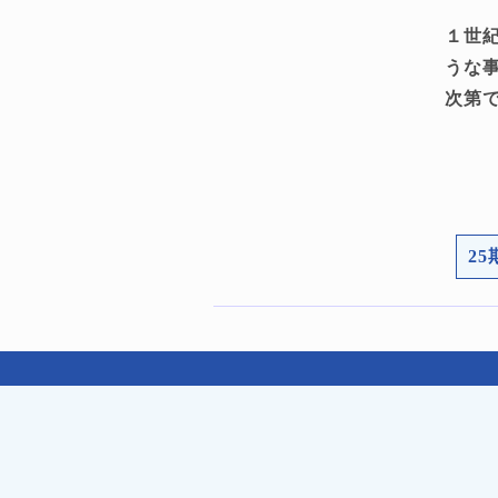
１世
うな
次第
2