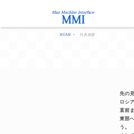
HOME
代表挨拶
先の
ロシ
直前
東部
う。