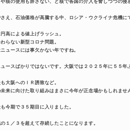
てや核の使用も辞さない、と核で各国の介入を脅しつつの侵
でさえ、石油価格が高騰する中、ロシア・ウクライナ危機に
。
に円高による値上げラッシュ。
終わらない新型コロナ問題。
はニュースには事欠かない年ですね。
ニュースばかりではないです。大阪では２０２５年に５５年
後も大阪へのＩＲ誘致など。
の未来に向けた取り組みはまさに今年が正念場かもしれませ
社も今期で３５期目に入りました。
紀の１／３を超えて存続したことになります。