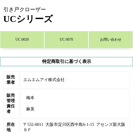
引き戸クローザー
UCシリーズ
UC-0020
UC-0070
お問い合わせ
特定商取引に基づく表示
販売
エムエムアイ株式会社
業者
販売
梅本
管理
責任
麻美
者
所在
〒532-0011 大阪市淀川区西中島6-1-15 アセンズ新大阪
地
９Ｆ