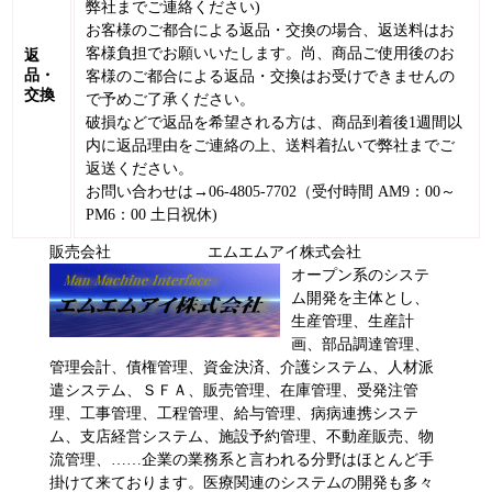
弊社までご連絡ください)
お客様のご都合による返品・交換の場合、返送料はお
客様負担でお願いいたします。尚、商品ご使用後のお
返
品・
客様のご都合による返品・交換はお受けできませんの
交換
で予めご了承ください。
破損などで返品を希望される方は、商品到着後1週間以
内に返品理由をご連絡の上、送料着払いで弊社までご
返送ください。
お問い合わせは→06-4805-7702（受付時間 AM9：00～
PM6：00 土日祝休)
販売会社 エムエムアイ株式会社
オープン系のシステ
ム開発を主体とし、
生産管理、生産計
画、部品調達管理、
管理会計、債権管理、資金決済、介護システム、人材派
遣システム、ＳＦＡ、販売管理、在庫管理、受発注管
理、工事管理、工程管理、給与管理、病病連携システ
ム、支店経営システム、施設予約管理、不動産販売、物
流管理、……企業の業務系と言われる分野はほとんど手
掛けて来ております。医療関連のシステムの開発も多々