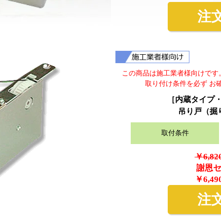
注
この商品は施工業者様向けです
取り付け条件を必ず お
［内蔵タイプ・業
吊り戸（掘
取付条件
￥6,8
謝恩
￥6,4
注