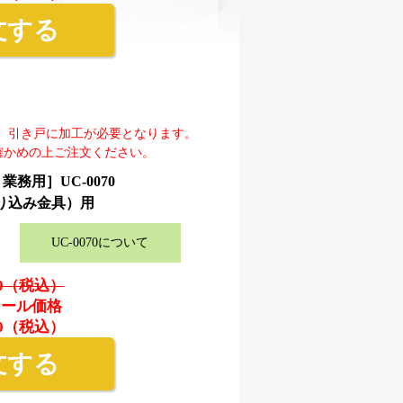
文する
。引き戸に加工が必要となります。
確かめの上ご注文ください。
務用］UC-0070
り込み金具）用
UC-0070について
20（税込）
セール価格
90（税込）
文する