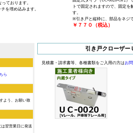
固定式タイプ（UC-0020-O
なっております。
トで固定されますので、固定を
ッチを埋め込みます。
す。
※引き戸と縦枠に、部品をネジ
￥７７０（税込）
引き戸クローザー
見積書・請求書等、各種書類をご入用の方は
お問
ちら
すよう、お願い致
注文は翌営業日に発送