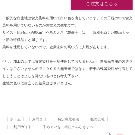
ご注文はこちら
一般的な白生地は蛍光染料を用いて白い色を出しています。その工程の中で蛍光
染料を用いていないものが無蛍光の生地です。
サイズ（約34cm×約90cm）や糸の太さ（20番手）は、「白和手ぬぐい90cmカッ
ト済み特価品」と同じです。
染料を使用していないので、健康志向の高い方に人気があります。
但し、加工の上では蛍光染料を一切使用しておりませんが、無蛍光専用の製造ラ
インはございませんので１００％の無蛍光ではなく、若干の残留染料が付着して
しまうことは止むを得ないものとお考え下さい。
生地の色味に目立った差異はございません。
ホーム
お問合せ
特定商取引法
販売会社
ご利用ガイド
手ぬぐいをご検討のみなさまへ