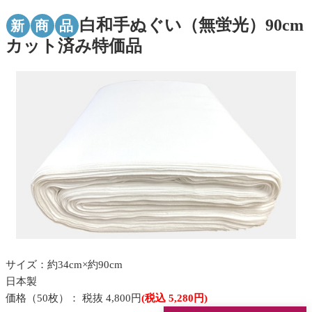
白和手ぬぐい（無蛍光）90cm
新
商
品
カット済み特価品
サイズ：約34cm×約90cm
日本製
価格（50枚）： 税抜 4,800円
(税込 5,280円)