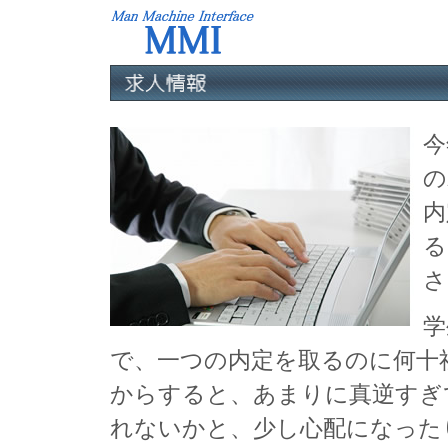
今
の
内
る
さ
学
で、一つの内定を取るのに何十
からすると、あまりに真逆すぎ
れないかと、少し心配になった