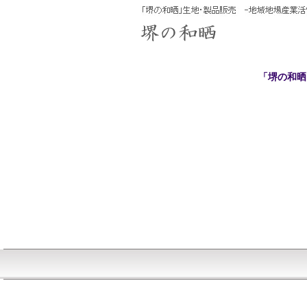
「堺の和晒