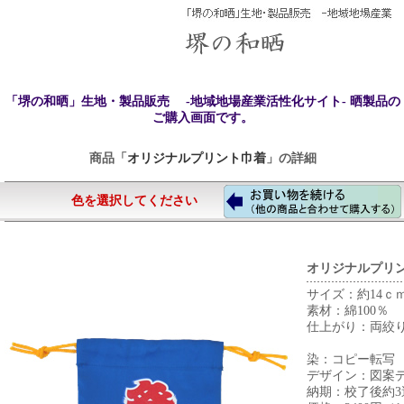
「堺の和晒」生地・製品販売 -地域地場産業活性化サイト- 晒製品の
ご購入画面です。
商品「
オリジナルプリント巾着
」の詳細
色を選択してください
オリジナルプリ
サイズ：約14ｃｍ
素材：綿100％
仕上がり：両絞
染：コピー転写
デザイン：図案
納期：校了後約